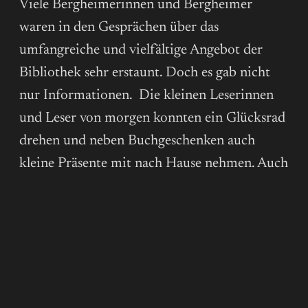
Viele Bergheimerinnen und Bergheimer
waren in den Gesprächen über das
umfangreiche und vielfältige Angebot der
Bibliothek sehr erstaunt. Doch es gab nicht
nur Informationen. Die kleinen Leserinnen
und Leser von morgen konnten ein Glücksrad
drehen und neben Buchgeschenken auch
kleine Präsente mit nach Hause nehmen. Auch
Paule, das Maskottchen der Bibliothek war
mit von der Partie. Das Angebot „Selfie mit
Paule“ lockte so manches Kind vor die
Kamera ihrer Eltern. Der Förderverein hofft,
dass mit diesem Sonntag noch mehr
Bergheimerinnen als Förderer der