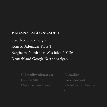
VERANSTALTUNGSORT
Stadtbibliothek Bergheim
Konrad-Adenauer-Platz 1
Bergheim
,
Nordrhein-Westfalen
50126
Deutschland
Google Karte anzeigen
Schreibwerkstatt der
Virtueller
Lokalen Allianz für
Spaziergang mit
Menschen mit Demenz
Lichtbildern zu Goethe